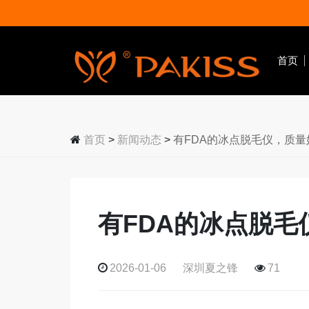
首页
首页
>
新闻动态
>
有FDA的冰点脱毛仪，质
有FDA的冰点脱
美容仪器
红光理疗仪
2026-01-06
深圳夏之锋
71