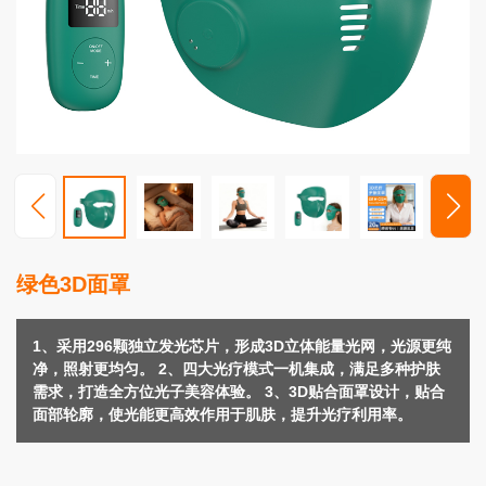
视
频
中
心
服
务
支
持
新
绿色3D面罩
闻
动
态
1、采用296颗独立发光芯片，形成3D立体能量光网，光源更纯
净，照射更均匀。 2、四大光疗模式一机集成，满足多种护肤
联
需求，打造全方位光子美容体验。 3、3D贴合面罩设计，贴合
系
面部轮廓，使光能更高效作用于肌肤，提升光疗利用率。
我
们