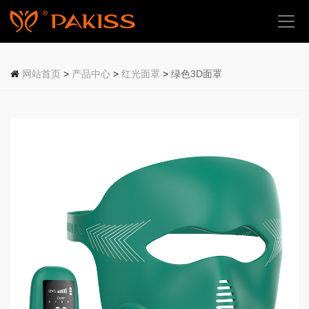
首
页
网站首页
>
产品中心
>
红光面罩
>
绿色3D面罩
关
于
我
们
产
品
中
心
应
用
场
景