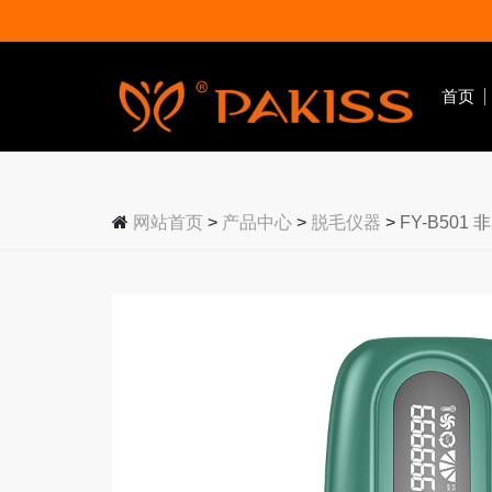
首页
网站首页
>
产品中心
>
脱毛仪器
>
FY-B501
美容仪器
红光理疗仪