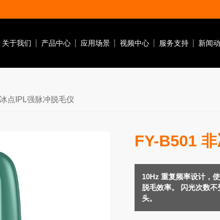
关于我们
产品中心
应用场景
视频中心
服务支持
新闻
 非冰点IPL强脉冲脱毛仪
FY-B501
脱毛仪器
红光面罩
红光按摩仪
10Hz 重复频率设计
脱毛效率。 闪光次数
头。