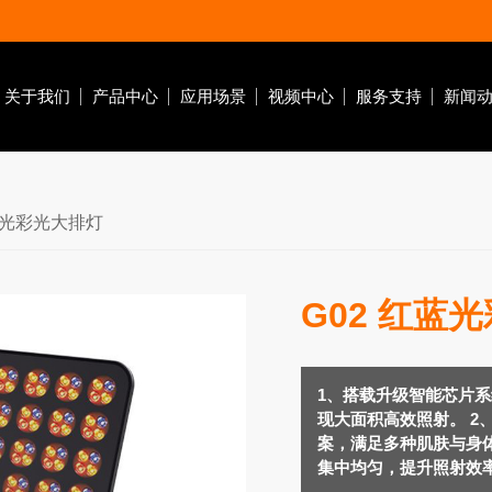
关于我们
产品中心
应用场景
视频中心
服务支持
新闻
蓝光彩光大排灯
G02 红蓝
脱毛仪器
红光面罩
红光按摩仪
1、搭载升级智能芯片系
现大面积高效照射。 2
案，满足多种肌肤与身体
集中均匀，提升照射效