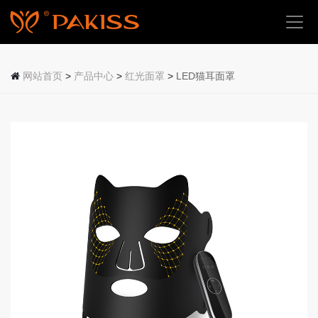
首
页
网站首页
>
产品中心
>
红光面罩
>
LED猫耳面罩
关
于
我
们
产
品
中
心
应
用
场
景