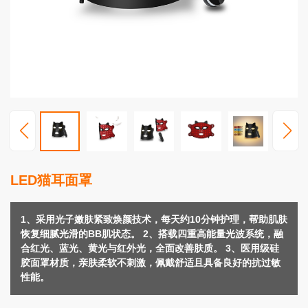
视
频
中
心
服
务
支
持
新
LED猫耳面罩
闻
动
态
1、采用光子嫩肤紧致焕颜技术，每天约10分钟护理，帮助肌肤
恢复细腻光滑的BB肌状态。 2、搭载四重高能量光波系统，融
联
合红光、蓝光、黄光与红外光，全面改善肤质。 3、医用级硅
系
胶面罩材质，亲肤柔软不刺激，佩戴舒适且具备良好的抗过敏
我
性能。
们