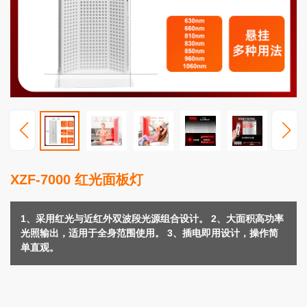
视
频
中
心
服
务
支
持
新
XZF-7000 红光面板灯
闻
动
态
1、采用红光与近红外双波段光源组合设计。 2、大面积高功率
光照输出，适用于全身范围使用。 3、插电即用设计，操作简
联
单直观。
系
我
们