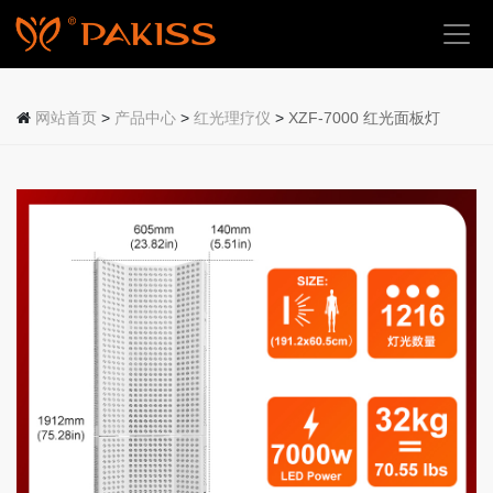
首
页
网站首页
>
产品中心
>
红光理疗仪
>
XZF-7000 红光面板灯
关
于
我
们
产
品
中
心
应
用
场
景