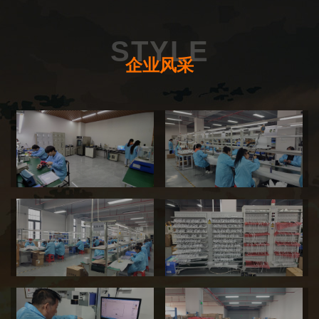
在追求夏之锋全体家人物质与精神双幸福的同时，打造美学
付出
健康，传递中国匠心，让美学健康传递到千家万户！为社会
STYLE
创造美，传播美！
为目标全情投入，不计较短期得失！
企业风采
坚持
在困难与挑战面前，始终保持专注与韧性！
创新
不断突破常规，以新思维创造价值！
共赢
让客户、合作伙伴共享发展成果！
诚信
以真诚态度对待每一次合作与承诺!
大爱
爱国家、爱企业、爱员工、爱家人，胸怀宽广!
感恩
珍惜所有支持与帮助，用行动回报!