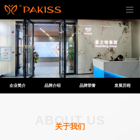
首
页
关
于
我
们
产
企业简介
品牌介绍
品牌荣誉
发展历程
品
中
心
应
ABOUT US
用
关于我们
场
景