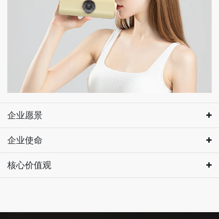
企业愿景
02
企业使命
03
核心价值观
企业愿景
04
让美学健康传递到千家万户
企业使命
成为全球家用美容仪器领域的引领者，成为受人尊敬的百年
提升用户体验，创造多元社会价值
幸福企业。
核心价值观