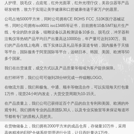
人护理、脱毛仪，点痣笔，红外光面罩，红外光理疗仪，美容仪器等产品
研发销售，致力于实现让美学健康和口腔健康传递千家万户的愿景。
EN
公司占地5000平方米，同时公司拥有CE ROHS FCC ,510K医疗器械证
简
书，同时公司拥有iso9001 iso13485等证书，目前拥有10条SMT贴片生产
体
线，专业的防水设备，镭雕设备以及检测设备10多台。脱毛仪，冲牙器和
注氧仪等热销产品平均日产出量高达10000台，年产量可达到100万。我
们的产品在线上电商，线下实体以及礼品等多渠道专销，国内服务于天猫
等平台，国际服务于阿里国际等平台，远销日本、韩国、美国、欧洲等50
多个国家。
我们在出货速度，成交方式以及产品质量等领域为客户提供保障。
在打样环节，我们公司可做到28分钟完成一件镭雕LOGO。
在物流方面，我们和极兔、中通、顺丰等物流合作，可以实现每天打包量
1万件，现货24小时内发走，大货交货周期为10-15天。
在产品质量上，我们公司已获得近百个产品的自主专利和美国、欧洲的外
观专利。我们拥有专业的品质团队30人，以及专业实验室等来保证每道环
节都有专门的质检人员把关。
在货物储备上，我们拥有2000平方米的成品仓库，存储量10万件，采用
高效精准的ERP仓储系统管理进行分流，让日吞吐量达1万件。