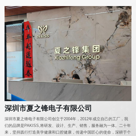
视
频
中
心
服
务
支
持
新
闻
动
态
深圳市夏之锋电子有限公司
联
系
深圳市夏之锋电子有限公司创立于2004年，2012年成立自己的工厂，我
我
们的品牌是PAKISS,将研发、设计、生产、销售，服务融为一体。二十年
们
来，坚持践行打造美学健康和口腔健康，传递中国匠心的使命，深耕于个