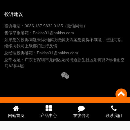
投诉建议
投诉电话：0086 137 9832 0185（微信同号）
售假举报邮箱：Pakiss01@pakiss.com
如果您的投诉问题未得到解决或解决方案您觉得不满意，您还可以
继续向我司上级部门进行反馈
总经理投诉邮箱：Pakiss01@pakiss.com
总部地址：广东省深圳市龙岗区龙岗街道新生社区沿河路2号概念空
间A2栋4层
Copyright © 深圳夏之锋电子有限公司 版权所有 备案号：
粤ICP备
14005981号-7
粤公网安备44030002010525号
网站首页
产品中心
在线咨询
联系我们